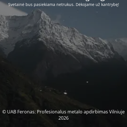
Svetainė bus pasiekiama netrukus. Dėkojame už kantrybę!
© UAB Feronas: Profesionalus metalo apdirbimas Vilniuje
2026